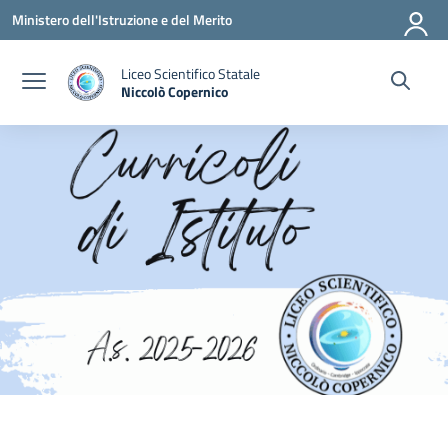
Vai ai contenuti
Vai al menu di navigazione
Vai al footer
Ministero dell'Istruzione e del Merito
Liceo Scientifico Statale
Niccolò Copernico
— Visita la pagina iniziale della scuola