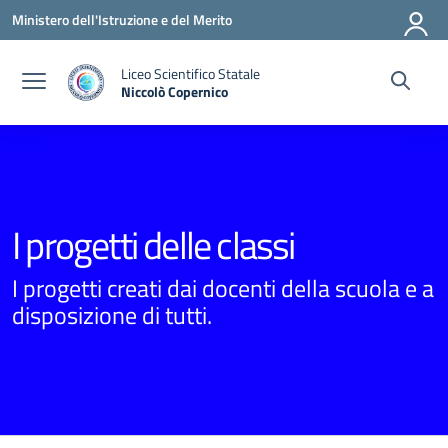
Vai ai contenuti
Vai al menu di navigazione
Vai al footer
Ministero dell'Istruzione e del Merito
Liceo Scientifico Statale
Niccolò Copernico
— Visita la pagina iniziale della scuola
I progetti delle classi
I progetti creati dai docenti della scuola e a
disposizione di tutti.