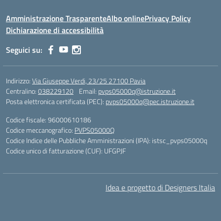
Amministrazione Trasparente
Albo online
Privacy Policy
Dichiarazione di accessibilità
Seguici su:
Indirizzo:
Via Giuseppe Verdi, 23/25 27100 Pavia
Centralino:
038229120
Email:
pvps05000q@istruzione.it
Posta elettronica certificata (PEC):
pvps05000q@pec.istruzione.it
Codice fiscale: 96000610186
Codice meccanografico:
PVPS05000Q
Codice Indice delle Pubbliche Amministrazioni (IPA): istsc_pvps05000q
Codice unico di fatturazione (CUF): UFGPJF
Idea e progetto di Designers Italia