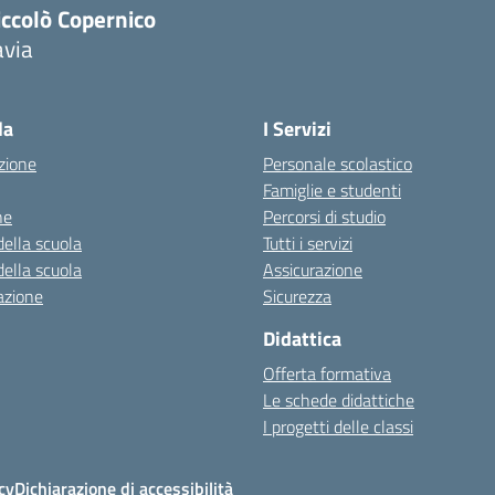
iccolò Copernico
avia
Visita la pagina iniziale della scuola
la
I Servizi
zione
Personale scolastico
Famiglie e studenti
ne
Percorsi di studio
della scuola
Tutti i servizi
della scuola
Assicurazione
azione
Sicurezza
Didattica
Offerta formativa
Le schede didattiche
I progetti delle classi
cy
Dichiarazione di accessibilità