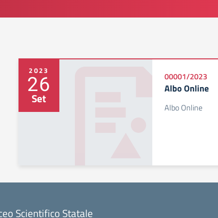
2023
26
00001/2023
Albo Online
Set
Albo Online
ceo Scientifico Statale