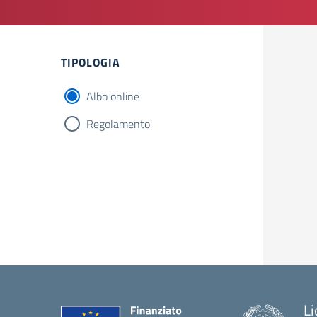
Filtri
TIPOLOGIA
Albo online
Regolamento
Li