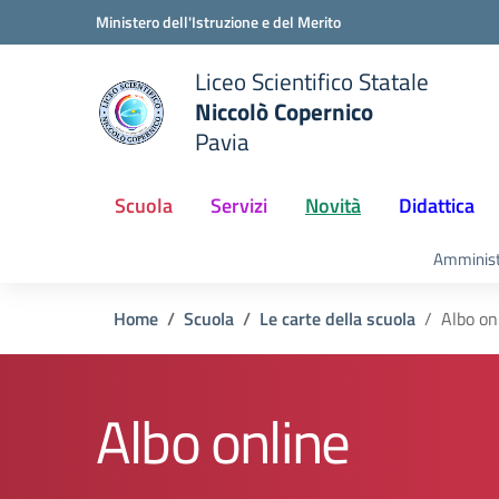
Vai ai contenuti
Vai al menu di navigazione
Vai al footer
Ministero dell'Istruzione e del Merito
Liceo Scientifico Statale
Niccolò Copernico
Pavia
e della scuola
— Visita la pagina iniziale del
Scuola
Servizi
Novità
Didattica
Amminist
Home
Scuola
Le carte della scuola
Albo on
Albo online