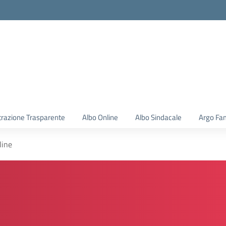
la scuola
razione Trasparente
Albo Online
Albo Sindacale
Argo Fam
line