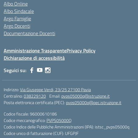
Albo Online
Albo Sindacale
Argo Famiglie
Argo Docenti
Documentazione Docenti
Amministrazione Trasparente
Privacy Policy
Dichiarazione di accessibilità
Seguici su:
Indirizzo:
Via Giuseppe Verdi, 23/25 27100 Pavia
Centralino:
038229120
Email:
pvps05000q@istruzione.it
Posta elettronica certificata (PEC):
pvps05000q@pec.istruzione.it
Codice fiscale: 96000610186
Codice meccanografico:
PVPS05000Q
Codice Indice delle Pubbliche Amministrazioni (IPA): istsc_pvps05000q
Codice unico di fatturazione (CUF): UFGPJF