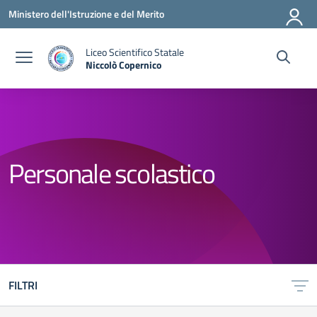
Vai ai contenuti
Vai al menu di navigazione
Vai al footer
Ministero dell'Istruzione e del Merito
Liceo Scientifico Statale
Niccolò Copernico
— Visita la pagina iniziale della scuola
Personale scolastico
FILTRI