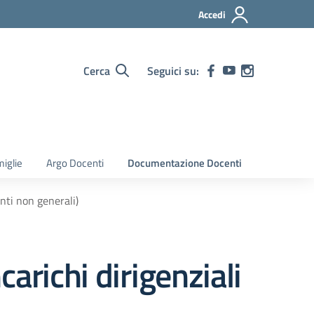
Accedi
Cerca
Seguici su:
iglie
Argo Docenti
Documentazione Docenti
genti non generali)
ncarichi dirigenziali