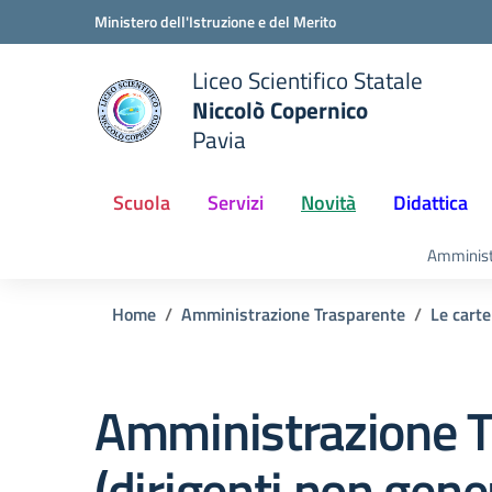
Vai ai contenuti
Vai al menu di navigazione
Vai al footer
Ministero dell'Istruzione e del Merito
Liceo Scientifico Statale
Niccolò Copernico
Pavia
e della scuola
— Visita la pagina iniziale del
Scuola
Servizi
Novità
Didattica
Amminist
Home
Amministrazione Trasparente
Le carte
Amministrazione T
(dirigenti non gener