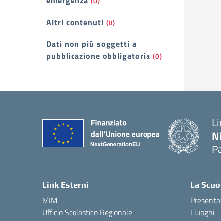
emergenza
(0)
Altri contenuti
(0)
Dati non più soggetti a
pubblicazione obbligatoria
(0)
Li
N
P
— 
Link Esterni
La Scuo
MIM
Presenta
Ufficio Scolastico Regionale
I luoghi