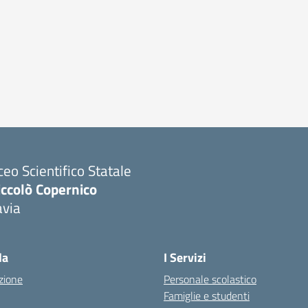
ceo Scientifico Statale
iccolò Copernico
avia
Visita la pagina iniziale della scuola
la
I Servizi
zione
Personale scolastico
Famiglie e studenti