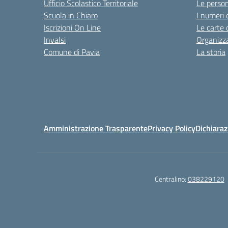
Ufficio Scolastico Territoriale
Le perso
Scuola in Chiaro
I numeri 
Iscrizioni On Line
Le carte 
Invalsi
Organizz
Comune di Pavia
La storia
Amministrazione Trasparente
Privacy Policy
Dichiaraz
Centralino:
038229120