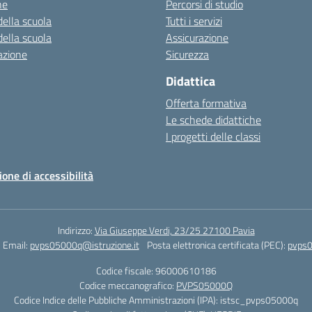
ne
Percorsi di studio
della scuola
Tutti i servizi
della scuola
Assicurazione
azione
Sicurezza
Didattica
Offerta formativa
Le schede didattiche
I progetti delle classi
ione di accessibilità
Indirizzo:
Via Giuseppe Verdi, 23/25 27100 Pavia
Email:
pvps05000q@istruzione.it
Posta elettronica certificata (PEC):
pvps0
Codice fiscale: 96000610186
Codice meccanografico:
PVPS05000Q
Codice Indice delle Pubbliche Amministrazioni (IPA): istsc_pvps05000q