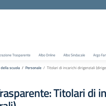
la scuola
razione Trasparente
Albo Online
Albo Sindacale
Argo Fam
 della scuola
Personale
Titolari di incarichi dirigenziali (diri
rasparente:
Titolari di i
ali)