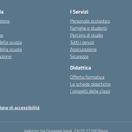
la
I Servizi
zione
Personale scolastico
Famiglie e studenti
ne
Percorsi di studio
della scuola
Tutti i servizi
della scuola
Assicurazione
azione
Sicurezza
Didattica
Offerta formativa
Le schede didattiche
I progetti delle classi
ione di accessibilità
Indirizzo:
Via Giuseppe Verdi, 23/25 27100 Pavia