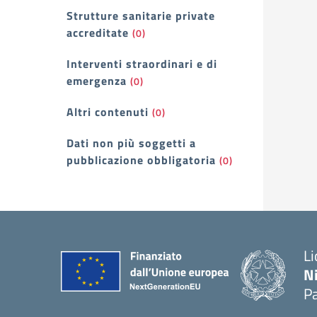
Strutture sanitarie private
accreditate
(0)
Interventi straordinari e di
emergenza
(0)
Altri contenuti
(0)
Dati non più soggetti a
pubblicazione obbligatoria
(0)
Li
N
P
— 