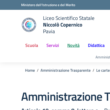
Vai ai contenuti
Vai al menu di navigazione
Vai al footer
Ministero dell'Istruzione e del Merito
Liceo Scientifico Statale
Niccolò Copernico
Pavia
e della scuola
— Visita la pagina iniziale del
Scuola
Servizi
Novità
Didattica
Amminist
Home
Amministrazione Trasparente
Le carte
Amministrazione T