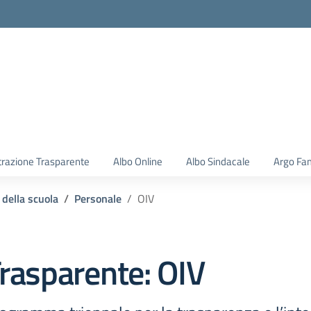
la scuola
razione Trasparente
Albo Online
Albo Sindacale
Argo Fam
 della scuola
Personale
OIV
rasparente:
OIV