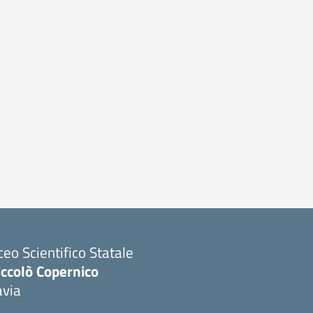
ceo Scientifico Statale
iccolò Copernico
avia
Visita la pagina iniziale della scuola