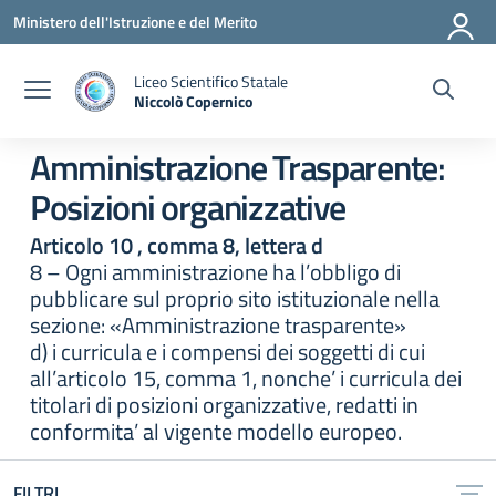
Vai ai contenuti
Vai al menu di navigazione
Vai al footer
Ministero dell'Istruzione e del Merito
Liceo Scientifico Statale
Niccolò Copernico
— Visita la pagina iniziale della scuola
Amministrazione Trasparente:
Posizioni organizzative
Articolo 10 , comma 8, lettera d
8 – Ogni amministrazione ha l’obbligo di
pubblicare sul proprio sito istituzionale nella
sezione: «Amministrazione trasparente»
d) i curricula e i compensi dei soggetti di cui
all’articolo 15, comma 1, nonche’ i curricula dei
titolari di posizioni organizzative, redatti in
conformita’ al vigente modello europeo.
FILTRI