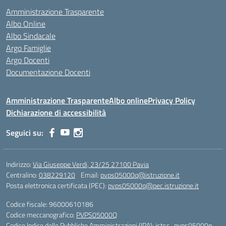
Amministrazione Trasparente
Albo Online
Albo Sindacale
Argo Famiglie
Argo Docenti
Documentazione Docenti
Amministrazione Trasparente
Albo online
Privacy Policy
Dichiarazione di accessibilità
Seguici su:
Indirizzo:
Via Giuseppe Verdi, 23/25 27100 Pavia
Centralino:
038229120
Email:
pvps05000q@istruzione.it
Posta elettronica certificata (PEC):
pvps05000q@pec.istruzione.it
Codice fiscale: 96000610186
Codice meccanografico:
PVPS05000Q
Codice Indice delle Pubbliche Amministrazioni (IPA): istsc_pvps05000q