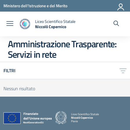
Vai ai contenuti
Vai al menu di navigazione
Vai al footer
Ministero dell'Istruzione e del Merito
Liceo Scientifico Statale
Niccolò Copernico
— Visita la pagina iniziale della scuola
Amministrazione Trasparente:
Servizi in rete
FILTRI
Nessun risultato
Liceo Scientifico Statale
Niccolò Copernico
Pavia
— Visita la pagina iniziale della scuola