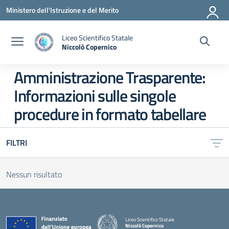
Vai ai contenuti
Vai al menu di navigazione
Vai al footer
Ministero dell'Istruzione e del Merito
Liceo Scientifico Statale
Niccolò Copernico
— Visita la pagina iniziale della scuola
Amministrazione Trasparente:
Informazioni sulle singole
procedure in formato tabellare
FILTRI
Nessun risultato
Liceo Scientifico Statale
Niccolò Copernico