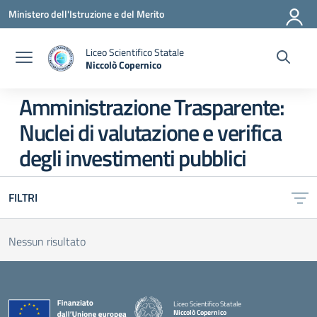
Vai ai contenuti
Vai al menu di navigazione
Vai al footer
Ministero dell'Istruzione e del Merito
Liceo Scientifico Statale
Niccolò Copernico
— Visita la pagina iniziale della scuola
Amministrazione Trasparente:
Nuclei di valutazione e verifica
degli investimenti pubblici
FILTRI
Nessun risultato
Liceo Scientifico Statale
Niccolò Copernico