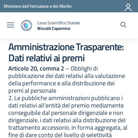
Vai ai contenuti
Vai al menu di navigazione
Vai al footer
Ministero dell'Istruzione e del Merito
Liceo Scientifico Statale
Niccolò Copernico
— Visita la pagina iniziale della scuola
Amministrazione Trasparente:
Dati relativi ai premi
Articolo 20, comma 2
– Obblighi di
pubblicazione dei dati relativi alla valutazione
della performance e alla distribuzione dei
premi al personale
2. Le pubbliche amministrazioni pubblicano i
dati relativi all’entità del premio mediamente
conseguibile dal personale dirigenziale e non
dirigenziale, i dati relativi alla distribuzione del
trattamento accessorio, in forma aggregata, al
fine di dare conto del livello di selettività