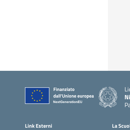
Li
N
P
— 
Link Esterni
La Scuo