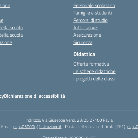
zione
Personale scolastico
Famiglie e studenti
ne
Percorsi di studio
della scuola
Tutti i servizi
della scuola
Assicurazione
azione
Sicurezza
Didattica
Offerta formativa
Le schede didattiche
I progetti delle classi
cy
Dichiarazione di accessibilità
Indirizzo:
Via Giuseppe Verdi, 23/25 27100 Pavia
Email:
pvps05000q@istruzione.it
Posta elettronica certificata (PEC):
pvps0
Codice fiscale: 96000610186