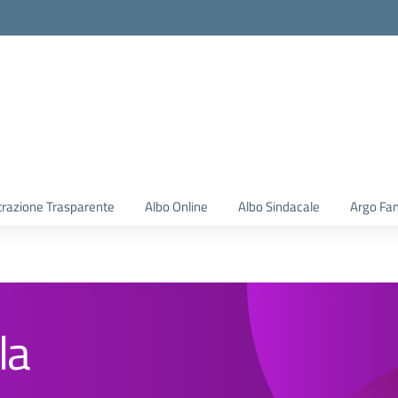
la scuola
razione Trasparente
Albo Online
Albo Sindacale
Argo Fam
la