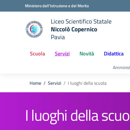
Vai ai contenuti
Vai al menu di navigazione
Vai al footer
Ministero dell'Istruzione e del Merito
Liceo Scientifico Statale
Niccolò Copernico
Pavia
e della scuola
— Visita la pagina iniziale del
Scuola
Servizi
Novità
Didattica
Amminist
Home
Servizi
I luoghi della scuola
I luoghi della scuo