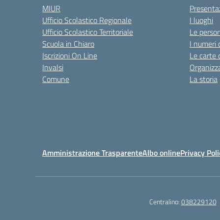
MIUR
Presenta
Ufficio Scolastico Regionale
I luoghi
Ufficio Scolastico Territoriale
Le perso
Scuola in Chiaro
I numeri 
Iscrizioni On Line
Le carte 
Invalsi
Organizz
Comune
La storia
Amministrazione Trasparente
Albo online
Privacy Poli
Centralino:
038229120