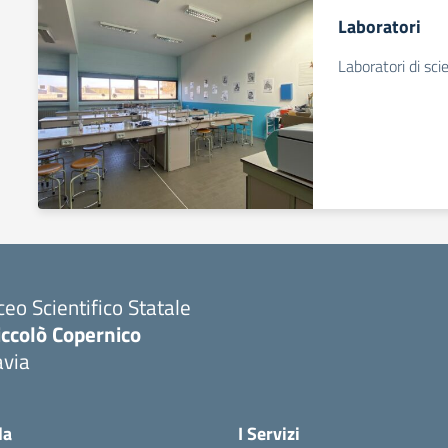
Laboratori
Laboratori di sci
ceo Scientifico Statale
iccolò Copernico
avia
Visita la pagina iniziale della scuola
la
I Servizi