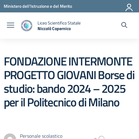
Vai ai contenuti
Vai al menu di navigazione
Vai al footer
Ministero dell'Istruzione e del Merito
Liceo Scientifico Statale
Niccolò Copernico
— Visita la pagina iniziale della scuola
FONDAZIONE INTERMONTE
PROGETTO GIOVANI Borse di
studio: bando 2024 – 2025
per il Politecnico di Milano
Personale scolastico