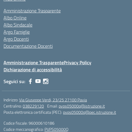
Amministrazione Trasparente
Albo Online
Albo Sindacale
Argo Famiglie
Argo Docenti
Documentazione Docenti
Amministrazione Trasparente
Privacy Policy
Dichiarazione di accessibilità
Seguici su:
Indirizzo:
Via Giuseppe Verdi, 23/25 27100 Pavia
Centralino:
038229120
Email:
pvps05000q@istruzione.it
Posta elettronica certificata (PEC):
pvps05000q@pec.istruzione.it
Codice fiscale: 96000610186
Codice meccanografico:
PVPS05000Q