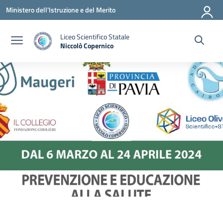
Vai ai contenuti
Vai al menu di navigazione
Vai al footer
Ministero dell'Istruzione e del Merito
Liceo Scientifico Statale
Niccolò Copernico
— Visita la pagina iniziale della scuola