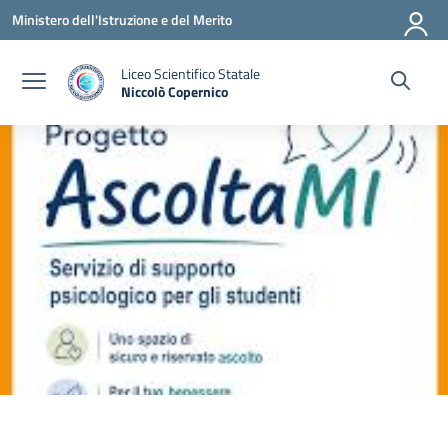
Vai ai contenuti
Vai al menu di navigazione
Vai al footer
Ministero dell'Istruzione e del Merito
Liceo Scientifico Statale
Niccolò Copernico
— Visita la pagina iniziale della scuola