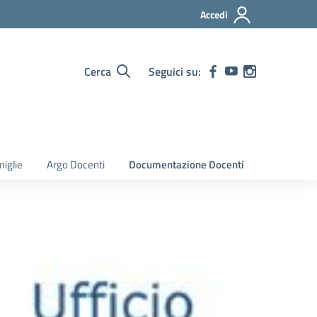
Accedi
Cerca
Seguici su:
iglie
Argo Docenti
Documentazione Docenti