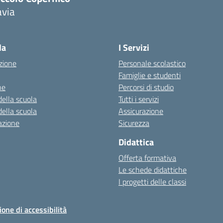
avia
Visita la pagina iniziale della scuola
la
I Servizi
zione
Personale scolastico
Famiglie e studenti
ne
Percorsi di studio
della scuola
Tutti i servizi
della scuola
Assicurazione
azione
Sicurezza
Didattica
Offerta formativa
Le schede didattiche
I progetti delle classi
ione di accessibilità