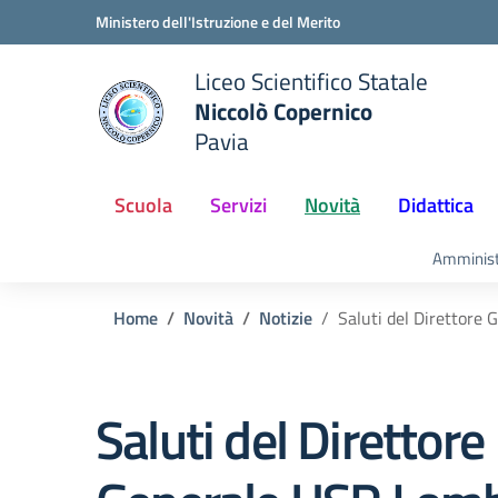
Vai ai contenuti
Vai al menu di navigazione
Vai al footer
Ministero dell'Istruzione e del Merito
Liceo Scientifico Statale
Niccolò Copernico
Pavia
e della scuola
— Visita la pagina iniziale del
Scuola
Servizi
Novità
Didattica
Amminist
Home
Novità
Notizie
Saluti del Direttore
Saluti del Direttore