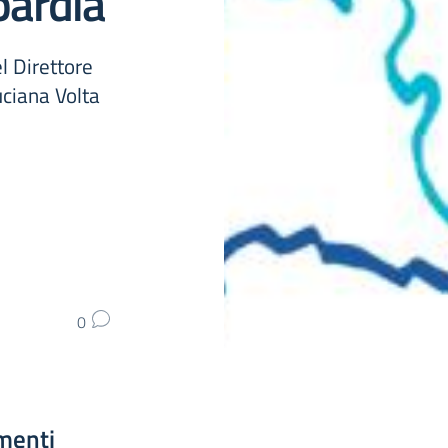
ardia
l Direttore
ciana Volta
0
menti