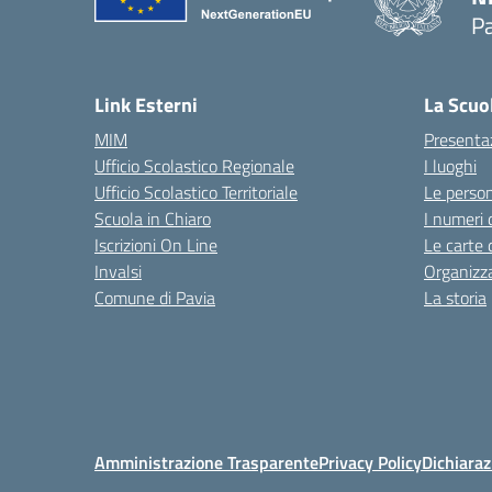
P
— 
Link Esterni
La Scuo
MIM
Presenta
Ufficio Scolastico Regionale
I luoghi
Ufficio Scolastico Territoriale
Le perso
Scuola in Chiaro
I numeri 
Iscrizioni On Line
Le carte 
Invalsi
Organizz
Comune di Pavia
La storia
Amministrazione Trasparente
Privacy Policy
Dichiaraz