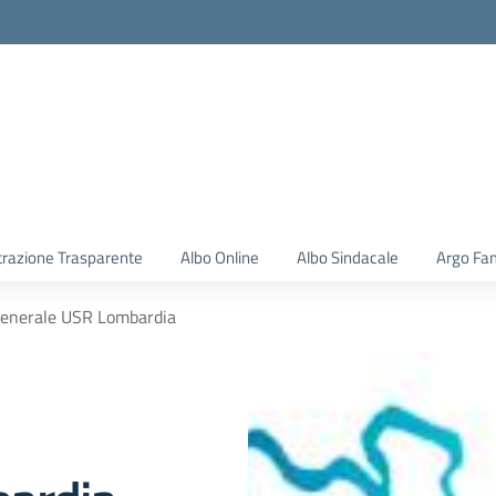
la scuola
razione Trasparente
Albo Online
Albo Sindacale
Argo Fam
 Generale USR Lombardia