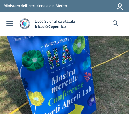
Vai ai contenuti
Vai al menu di navigazione
Vai al footer
Ministero dell'Istruzione e del Merito
Liceo Scientifico Statale
Niccolò Copernico
— Visita la pagina iniziale della scuola