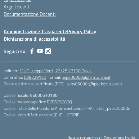
Argo Docenti
Documentazione Docenti
Amministrazione Trasparente
Privacy Policy
Dichiarazione di accessibilità
Seguici su:
Indirizzo:
Via Giuseppe Verdi, 23/25 27100 Pavia
Centralino:
038229120
Email:
pvps05000q@istruzione.it
Posta elettronica certificata (PEC):
pvps05000q@pec.istruzione.it
Codice fiscale: 96000610186
Codice meccanografico:
PVPS05000Q
Codice Indice delle Pubbliche Amministrazioni (IPA): istsc_pvps05000q
Codice unico di fatturazione (CUF): UFGPJF
Idea e progetto di Designers Italia