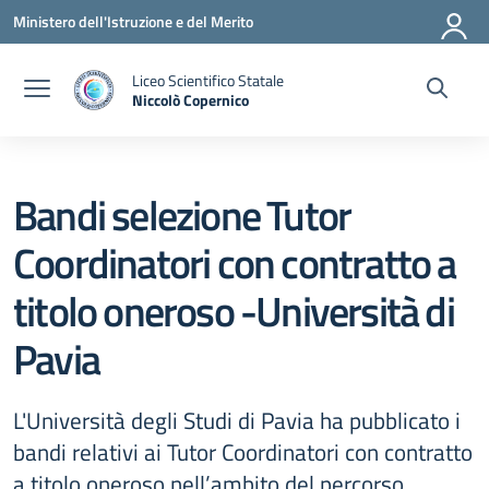
Vai ai contenuti
Vai al menu di navigazione
Vai al footer
Ministero dell'Istruzione e del Merito
Liceo Scientifico Statale
Niccolò Copernico
— Visita la pagina iniziale della scuola
Bandi selezione Tutor
Coordinatori con contratto a
titolo oneroso -Università di
Pavia
L'Università degli Studi di Pavia ha pubblicato i
bandi relativi ai Tutor Coordinatori con contratto
a titolo oneroso nell’ambito del percorso