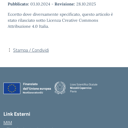
Pubblicato:
03.10.2024
-
Revisione:
28.10.2025
Eccetto dove diversamente specificato, questo articolo è
stato rilasciato sotto Licenza Creative Commons
Attribuzione 4.0 Italia.
Stampa / Condividi
Liceo Scientifico Statale
Niccolò Copernico
Pavia
— Visita la pagina iniziale della scuola
Link Esterni
MIM