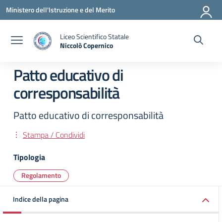
Vai ai contenuti
Vai al menu di navigazione
Vai al footer
Ministero dell'Istruzione e del Merito
Liceo Scientifico Statale
Niccolò Copernico
— Visita la pagina iniziale della scuola
Patto educativo di
corresponsabilità
Patto educativo di corresponsabilità
Stampa / Condividi
Tipologia
Regolamento
Indice della pagina