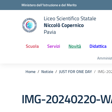
Vai ai contenuti
Vai al menu di navigazione
Vai al footer
Ministero dell'Istruzione e del Merito
Liceo Scientifico Statale
Niccolò Copernico
Pavia
e della scuola
— Visita la pagina iniziale del
Scuola
Servizi
Novità
Didattica
Amminist
Home
Notizie
JUST FOR ONE DAY
IMG-20
IMG-20240220-W