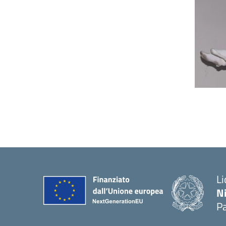
Li
N
P
— 