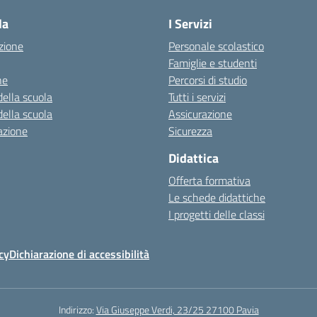
la
I Servizi
zione
Personale scolastico
Famiglie e studenti
ne
Percorsi di studio
della scuola
Tutti i servizi
della scuola
Assicurazione
azione
Sicurezza
Didattica
Offerta formativa
Le schede didattiche
I progetti delle classi
cy
Dichiarazione di accessibilità
Indirizzo:
Via Giuseppe Verdi, 23/25 27100 Pavia