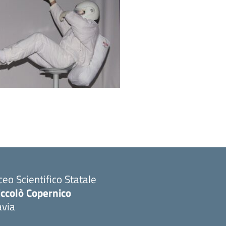
ceo Scientifico Statale
iccolò Copernico
avia
Visita la pagina iniziale della scuola