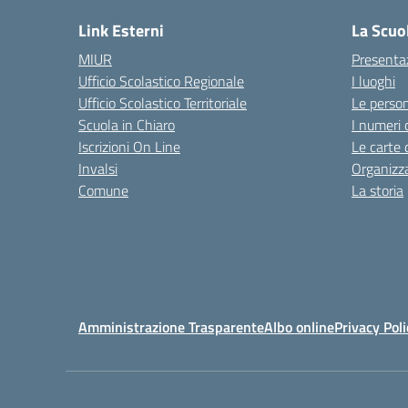
Link Esterni
La Scuo
MIUR
Presenta
Ufficio Scolastico Regionale
I luoghi
Ufficio Scolastico Territoriale
Le perso
Scuola in Chiaro
I numeri 
Iscrizioni On Line
Le carte 
Invalsi
Organizz
Comune
La storia
Amministrazione Trasparente
Albo online
Privacy Poli