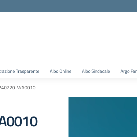
la scuola
razione Trasparente
Albo Online
Albo Sindacale
Argo Fam
240220-WA0010
A0010